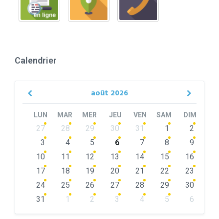
Calendrier
août
2026
Previous
Next
Month
Month
LUN
MAR
MER
JEU
VEN
SAM
DIM
Skip
27
28
29
30
31
1
2
calendar
days
3
4
5
6
7
8
9
10
11
12
13
14
15
16
17
18
19
20
21
22
23
24
25
26
27
28
29
30
31
1
2
3
4
5
6
Back
to