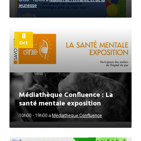
jeunesse
Plus
8
d'informations
Oct
Médiathèque Confluence : La
santé mentale exposition
10h00 - 19h00
a
Médiatheque Confluence
Plus