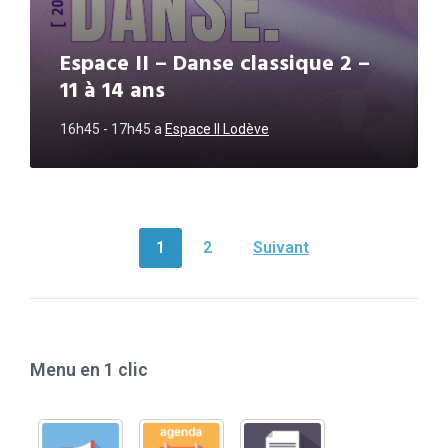
Espace II – Danse classique 2 –
11 à 14 ans
16h45 - 17h45
a
Espace II Lodève
NAVIGATION
1
2
Suivant
DES
ARTICLES
Menu en 1 clic