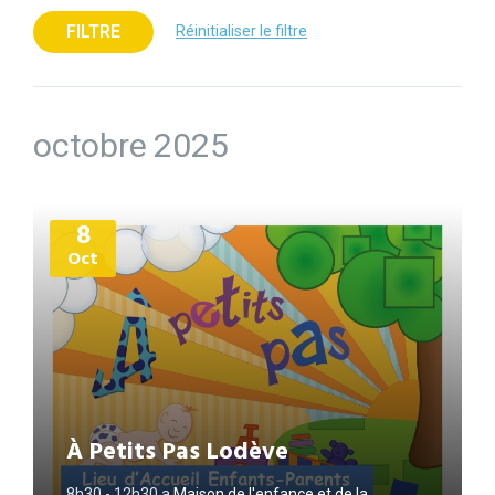
FILTRE
Réinitialiser le filtre
octobre 2025
Plus
8
d'informations
Oct
À Petits Pas Lodève
8h30 - 12h30
a
Maison de l'enfance et de la