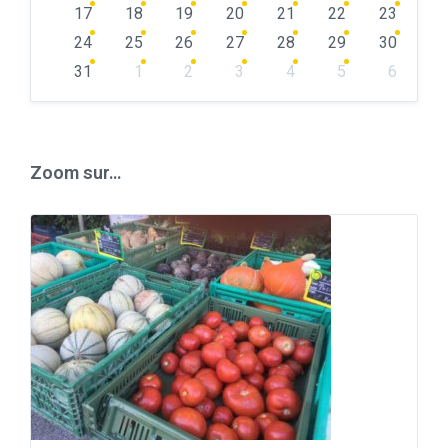
17
18
19
20
21
22
23
24
25
26
27
28
29
30
31
1
2
3
4
5
6
Back
to
calendar
days
Zoom sur…