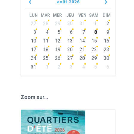
août
2026
Previous
Next
Month
Month
LUN
MAR
MER
JEU
VEN
SAM
DIM
Skip
27
28
29
30
31
1
2
calendar
days
3
4
5
6
7
8
9
10
11
12
13
14
15
16
17
18
19
20
21
22
23
24
25
26
27
28
29
30
31
1
2
3
4
5
6
Back
to
calendar
days
Zoom sur…