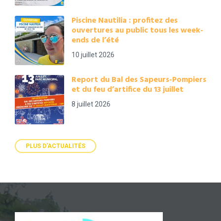
Piscine Nautilia : profitez des
ouvertures au public tous les week-
ends de l’été
10 juillet 2026
Report du Bal des Sapeurs-Pompiers
et du feu d’artifice du 13 juillet
8 juillet 2026
PLUS D'ACTUALITÉS