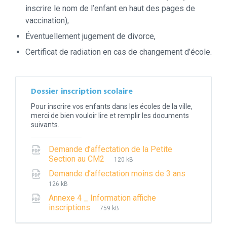
inscrire le nom de l’enfant en haut des pages de
vaccination),
Éventuellement jugement de divorce,
Certificat de radiation en cas de changement d’école.
Dossier inscription scolaire
Pour inscrire vos enfants dans les écoles de la ville,
merci de bien vouloir lire et remplir les documents
suivants.
Demande d’affectation de la Petite
File
File
Section au CM2
120 kB
extension:
size:
File
File
Demande d’affectation moins de 3 ans
pdf
extension
size:
126 kB
pdf
Annexe 4 _ Information affiche
File
File
inscriptions
759 kB
extension:
size:
pdf