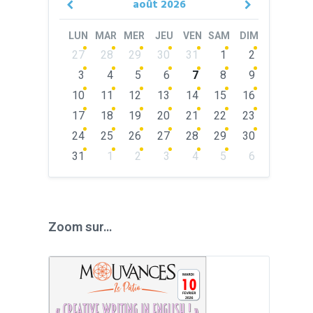
août
2026
Previous
Next
Month
Month
LUN
MAR
MER
JEU
VEN
SAM
DIM
Skip
27
28
29
30
31
1
2
calendar
days
3
4
5
6
7
8
9
10
11
12
13
14
15
16
17
18
19
20
21
22
23
24
25
26
27
28
29
30
31
1
2
3
4
5
6
Back
to
calendar
days
Zoom sur…