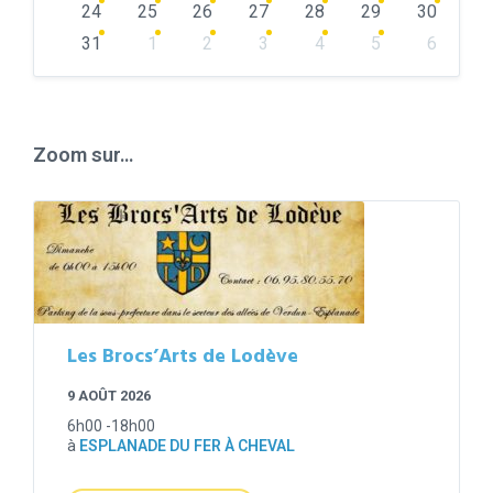
24
25
26
27
28
29
30
31
1
2
3
4
5
6
Back
to
calendar
days
Zoom sur…
Les Brocs’Arts de Lodève
9 AOÛT 2026
6h00 -18h00
à
ESPLANADE DU FER À CHEVAL