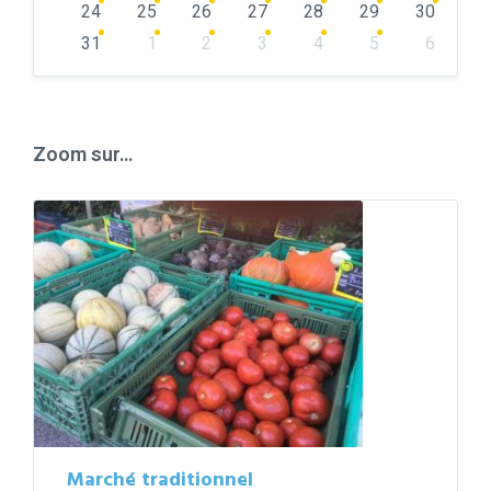
24
25
26
27
28
29
30
31
1
2
3
4
5
6
Back
to
calendar
days
Zoom sur…
Marché traditionnel