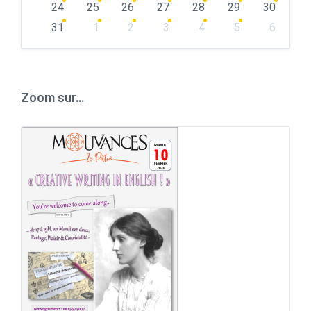
24
25
26
27
28
29
30
31
1
2
3
4
5
6
Back
to
calendar
days
Zoom sur…