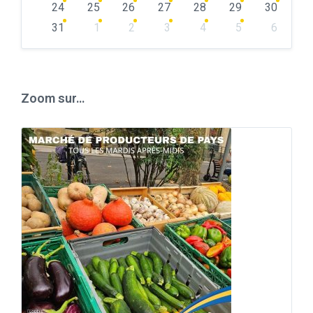
24
25
26
27
28
29
30
31
1
2
3
4
5
6
Back
to
calendar
days
Zoom sur…