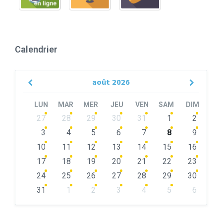
Calendrier
août
2026
Previous
Next
Month
Month
LUN
MAR
MER
JEU
VEN
SAM
DIM
Skip
27
28
29
30
31
1
2
calendar
days
3
4
5
6
7
8
9
10
11
12
13
14
15
16
17
18
19
20
21
22
23
24
25
26
27
28
29
30
31
1
2
3
4
5
6
Back
to
calendar