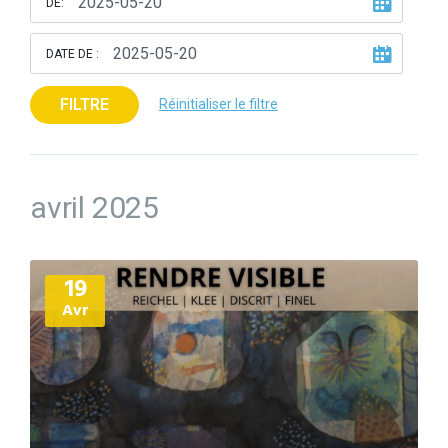
DE:
DATE DE :
FILTRE
Réinitialiser le filtre
avril 2025
Plus
19
d'informations
Avr