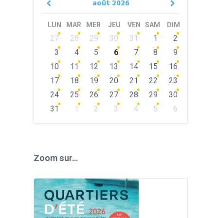
août
2026
Previous
Next
Month
Month
LUN
MAR
MER
JEU
VEN
SAM
DIM
Skip
27
28
29
30
31
1
2
calendar
days
3
4
5
6
7
8
9
10
11
12
13
14
15
16
17
18
19
20
21
22
23
24
25
26
27
28
29
30
31
1
2
3
4
5
6
Back
to
calendar
days
Zoom sur…