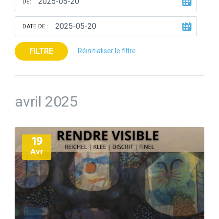
DE:
DATE DE :
FILTRE
Réinitialiser le filtre
avril 2025
Plus
19
d'informations
Avr