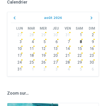
Calendrier
août
2026
Previous
Next
Month
Month
LUN
MAR
MER
JEU
VEN
SAM
DIM
Skip
27
28
29
30
31
1
2
calendar
days
3
4
5
6
7
8
9
10
11
12
13
14
15
16
17
18
19
20
21
22
23
24
25
26
27
28
29
30
31
1
2
3
4
5
6
Back
to
calendar
days
Zoom sur…