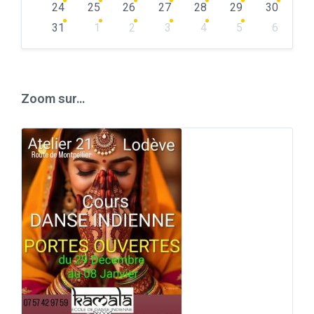
24
25
26
27
28
29
30
31
1
2
3
4
5
6
Back
to
calendar
days
Zoom sur…