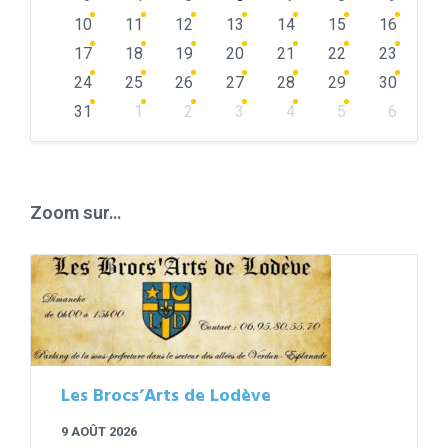
10
11
12
13
14
15
16
17
18
19
20
21
22
23
24
25
26
27
28
29
30
31
1
2
3
4
5
6
Back
to
calendar
days
Zoom sur…
Les Brocs’Arts de Lodève
9 AOÛT 2026