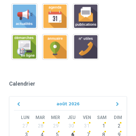
Calendrier
août
2026
Previous
Next
Month
Month
LUN
MAR
MER
JEU
VEN
SAM
DIM
Skip
27
28
29
30
31
1
2
calendar
days
3
4
5
6
7
8
9