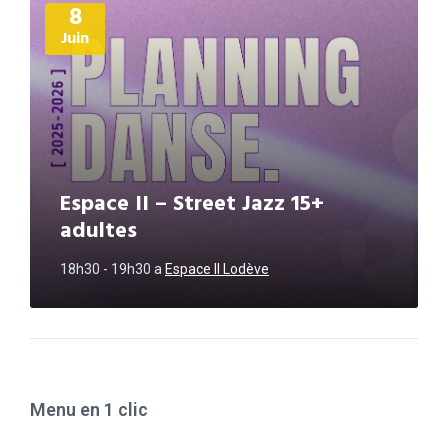
8
d'informations
Juin
Espace II – Street Jazz 15+
adultes
18h30 - 19h30
a
Espace II Lodève
Menu en 1 clic