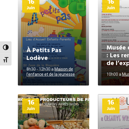
16
16
d'informations
d'informations
Juin
Juin
Musée 
À Petits Pas
Passer en contraste élevé
: Les r
Lodève
Changer la taille de la police
de l’ex
8h30 - 12h30
a
Maison de
l'enfance et de la jeunesse
10h00
a
Mus
Plus
Plus
16
16
d'informations
d'informations
Juin
Juin