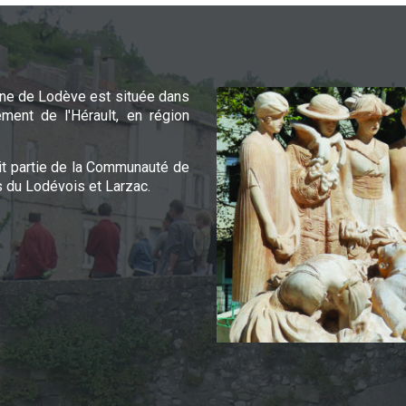
e de Lodève est située dans
ement de l'Hérault, en région
it partie de la Communauté de
du Lodévois et Larzac.