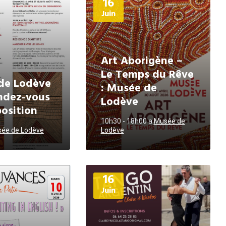
16
d'informations
Juin
Art Aborigène –
Le Temps du Rêve
de Lodève
: Musée de
endez-vous
Lodève
position
10h30 - 18h00
a
Musée de
ée de Lodève
Lodève
Plus
16
d'informations
Juin