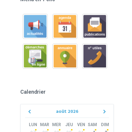
Calendrier
août
2026
Previous
Next
Month
Month
LUN
MAR
MER
JEU
VEN
SAM
DIM
Skip