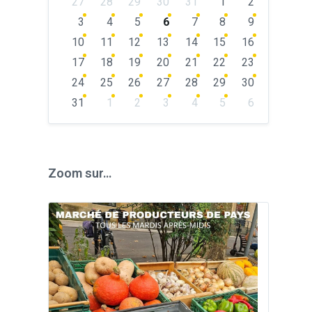
27
28
29
30
31
1
2
calendar
days
3
4
5
6
7
8
9
10
11
12
13
14
15
16
17
18
19
20
21
22
23
24
25
26
27
28
29
30
31
1
2
3
4
5
6
Back
to
calendar
days
Zoom sur…