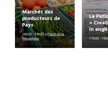
Marchés des
Le Patio
producteurs de
« Creat
Pays
in engli
16h00 - 19h00
a
Place de la
République
17h00 - 19