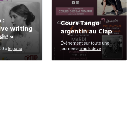
 :
Cours Tango
ive writing
argentin au Clap
sh! »
Événement sur toute une
h00
a
le patio
journée
a
clap lodeve