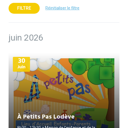
FILTRE
Réinitialiser le filtre
juin 2026
Plus
30
d'informations
Juin
À Petits Pas Lodève
8h30 - 12h30
a
Maison de l'enfance et de la