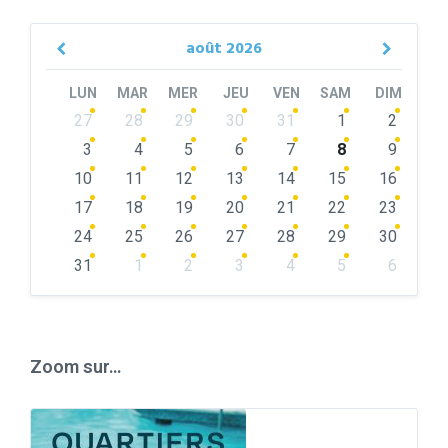
août
2026
Previous
Next
Month
Month
LUN
MAR
MER
JEU
VEN
SAM
DIM
Skip
27
28
29
30
31
1
2
calendar
days
3
4
5
6
7
8
9
10
11
12
13
14
15
16
17
18
19
20
21
22
23
24
25
26
27
28
29
30
31
1
2
3
4
5
6
Back
to
calendar
days
Zoom sur…