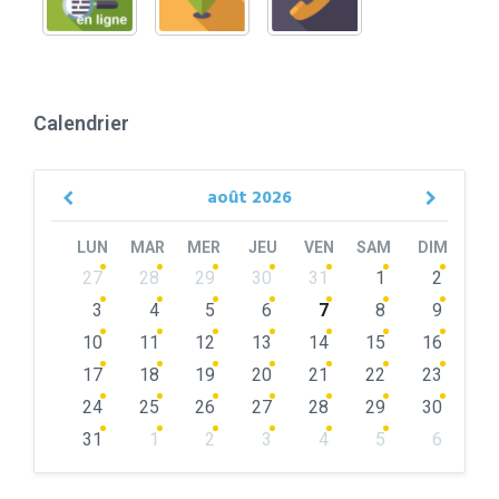
Calendrier
août
2026
Previous
Next
Month
Month
LUN
MAR
MER
JEU
VEN
SAM
DIM
Skip
27
28
29
30
31
1
2
calendar
days
3
4
5
6
7
8
9
10
11
12
13
14
15
16
17
18
19
20
21
22
23
24
25
26
27
28
29
30
31
1
2
3
4
5
6
Back
to