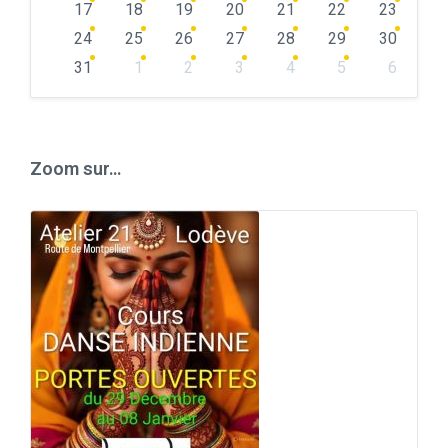
17
18
19
20
21
22
23
24
25
26
27
28
29
30
31
1
2
3
4
5
6
Back
to
calendar
days
Zoom sur…