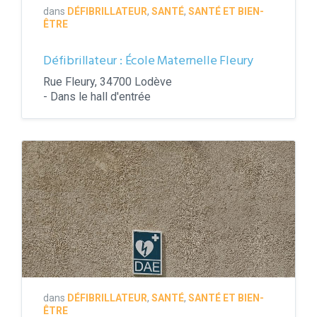
dans
DÉFIBRILLATEUR
,
SANTÉ
,
SANTÉ ET BIEN-
ÊTRE
Défibrillateur : École Maternelle Fleury
Rue Fleury, 34700 Lodève
- Dans le hall d'entrée
Défibrillateur
dans
DÉFIBRILLATEUR
,
SANTÉ
,
SANTÉ ET BIEN-
ÊTRE