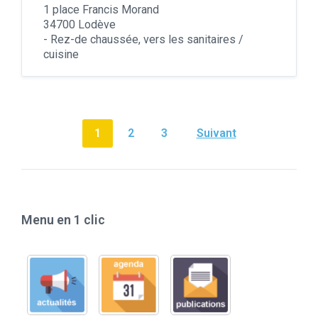
1 place Francis Morand
34700 Lodève
- Rez-de chaussée, vers les sanitaires /
cuisine
Pagination
1
2
3
Suivant
des
publications
Menu en 1 clic