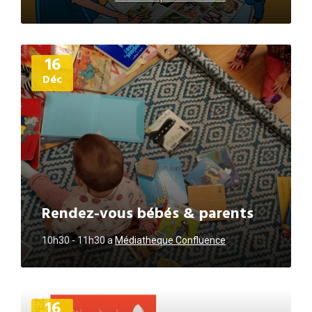
Plus
16
d'informations
Déc
Rendez-vous bébés & parents
10h30 - 11h30
a
Médiatheque Confluence
Plus
16
d'informations