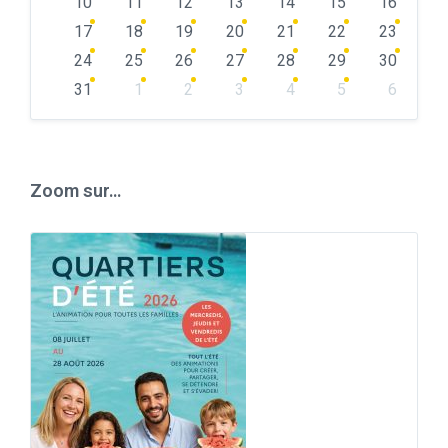
10
11
12
13
14
15
16
17
18
19
20
21
22
23
24
25
26
27
28
29
30
31
1
2
3
4
5
6
Back
to
calendar
days
Zoom sur…