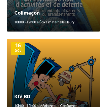
Colimaçon
10h00 - 12h00
a
École maternelle Fleury
Plus
16
d'informations
Déc
Kfé BD
10h00 - 12h00
a
Médiatheque Confluence