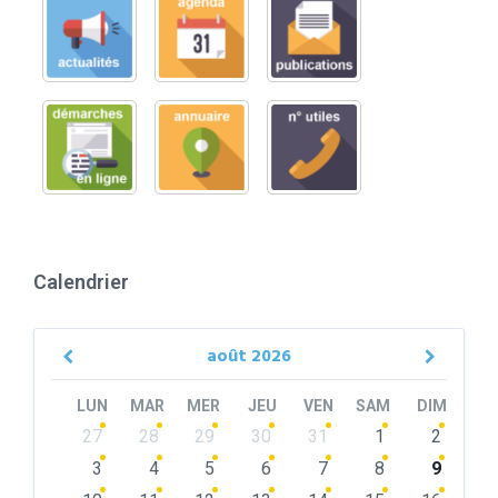
Calendrier
août
2026
Previous
Next
Month
Month
LUN
MAR
MER
JEU
VEN
SAM
DIM
Skip
27
28
29
30
31
1
2
calendar
days
3
4
5
6
7
8
9