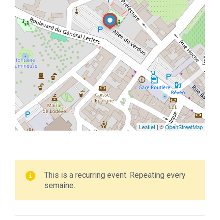
Leaflet
| ©
OpenStreetMap
This is a recurring event. Repeating every
semaine.