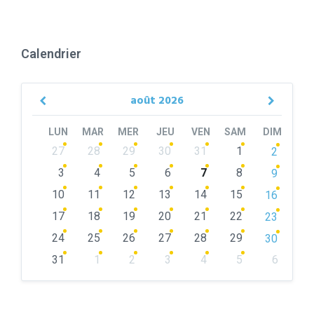
Calendrier
août
2026
Previous
Next
Month
Month
LUN
MAR
MER
JEU
VEN
SAM
DIM
Skip
27
28
29
30
31
1
2
calendar
days
3
4
5
6
7
8
9
10
11
12
13
14
15
16
17
18
19
20
21
22
23
24
25
26
27
28
29
30
31
1
2
3
4
5
6
Back
to
calendar
days