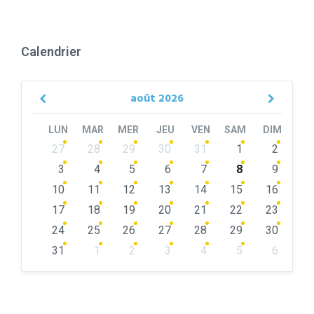
Calendrier
août
2026
Previous
Next
Month
Month
LUN
MAR
MER
JEU
VEN
SAM
DIM
Skip
27
28
29
30
31
1
2
calendar
days
3
4
5
6
7
8
9
10
11
12
13
14
15
16
17
18
19
20
21
22
23
24
25
26
27
28
29
30
31
1
2
3
4
5
6
Back
to
calendar
days