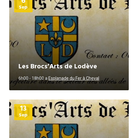
6
Sep
Les Brocs’Arts de Lodève
6h00 - 18h00
a
Esplanade du Fer à Cheval
Plus
13
d'informations
Sep