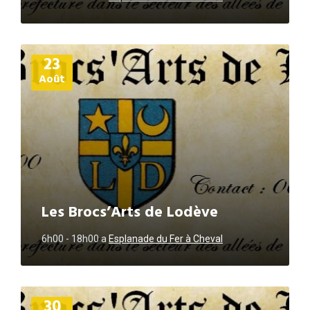
Plus
23
d'informations
Août
Les Brocs’Arts de Lodève
6h00 - 18h00
a
Esplanade du Fer à Cheval
Plus
30
d'informations