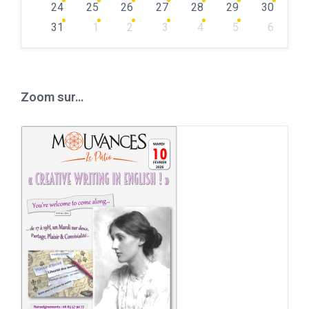
24
25
26
27
28
29
30
31
1
2
3
4
5
6
Back
to
calendar
days
Zoom sur…