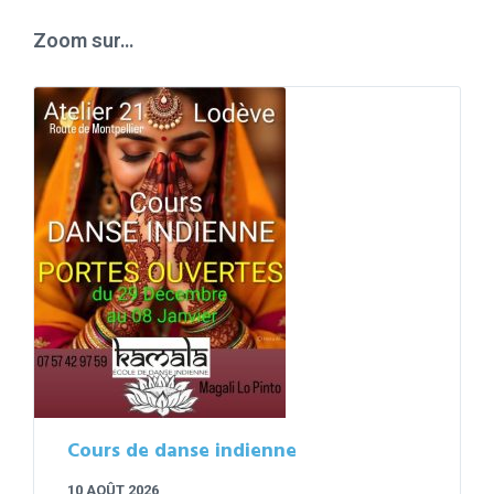
days
Zoom sur…
Cours de danse indienne
10 AOÛT 2026