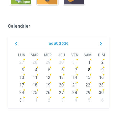
Calendrier
août
2026
Previous
Next
Month
Month
LUN
MAR
MER
JEU
VEN
SAM
DIM
Skip
27
28
29
30
31
1
2
calendar
days
3
4
5
6
7
8
9
10
11
12
13
14
15
16
17
18
19
20
21
22
23
24
25
26
27
28
29
30
31
1
2
3
4
5
6
Back
to
calendar