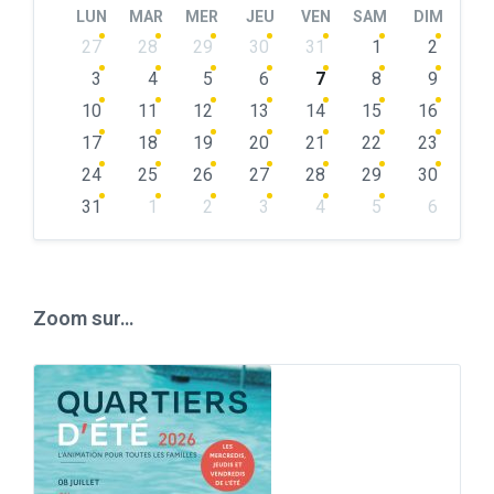
LUN
MAR
MER
JEU
VEN
SAM
DIM
Skip
27
28
29
30
31
1
2
calendar
days
3
4
5
6
7
8
9
10
11
12
13
14
15
16
17
18
19
20
21
22
23
24
25
26
27
28
29
30
31
1
2
3
4
5
6
Back
to
calendar
days
Zoom sur…