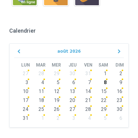
Calendrier
août
2026
Previous
Next
Month
Month
LUN
MAR
MER
JEU
VEN
SAM
DIM
Skip
27
28
29
30
31
1
2
calendar
days
3
4
5
6
7
8
9
10
11
12
13
14
15
16
17
18
19
20
21
22
23
24
25
26
27
28
29
30
31
1
2
3
4
5
6
Back
to
calendar