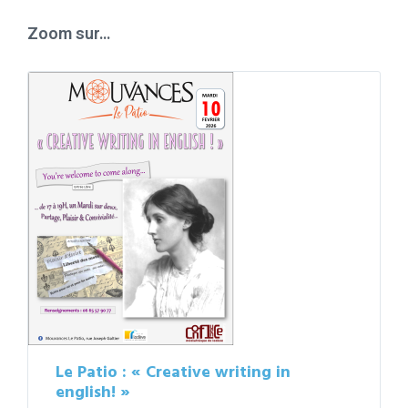
days
Zoom sur…
Le Patio : « Creative writing in
english! »