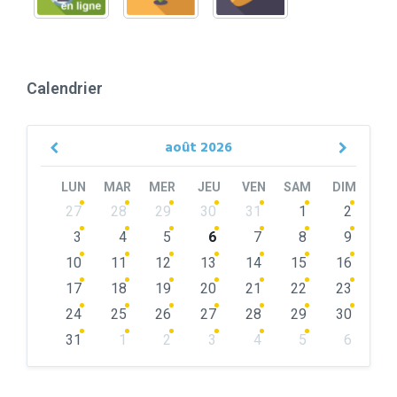
Calendrier
août
2026
Previous
Next
Month
Month
LUN
MAR
MER
JEU
VEN
SAM
DIM
Skip
27
28
29
30
31
1
2
calendar
days
3
4
5
6
7
8
9
10
11
12
13
14
15
16
17
18
19
20
21
22
23
24
25
26
27
28
29
30
31
1
2
3
4
5
6
Back
to
calendar