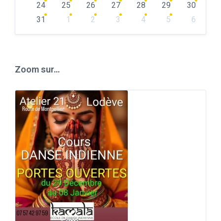
24
25
26
27
28
29
30
31
1
2
3
4
5
6
Back
to
calendar
days
Zoom sur…