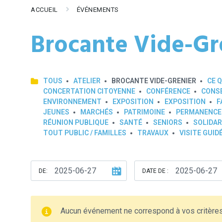
ACCUEIL
ÉVÉNEMENTS
Brocante Vide-Gr
TOUS
ATELIER
BROCANTE VIDE-GRENIER
CE Q
CONCERTATION CITOYENNE
CONFÉRENCE
CONSE
ENVIRONNEMENT
EXPOSITION
EXPOSITION
F
JEUNES
MARCHÉS
PATRIMOINE
PERMANENCE
RÉUNION PUBLIQUE
SANTÉ
SENIORS
SOLIDAR
TOUT PUBLIC / FAMILLES
TRAVAUX
VISITE GUID
DE:
DATE DE :
Aucun événement ne correspond à vos critère