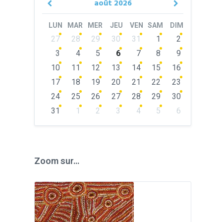
août
2026
Previous
Next
Month
Month
LUN
MAR
MER
JEU
VEN
SAM
DIM
Skip
27
28
29
30
31
1
2
calendar
days
3
4
5
6
7
8
9
10
11
12
13
14
15
16
17
18
19
20
21
22
23
24
25
26
27
28
29
30
31
1
2
3
4
5
6
Back
to
calendar
days
Zoom sur…