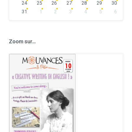
24
25
26
27
28
29
30
31
1
2
3
4
5
6
Back
to
calendar
days
Zoom sur…