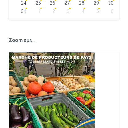
24
25
26
27
28
29
30
31
1
2
3
4
5
6
Back
to
calendar
days
Zoom sur…