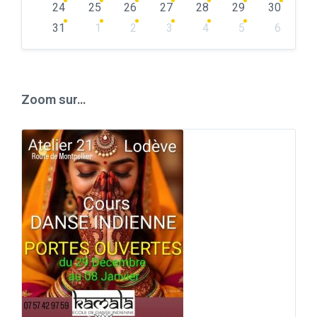
24
25
26
27
28
29
30
31
1
2
3
4
5
6
Back
to
calendar
days
Zoom sur…