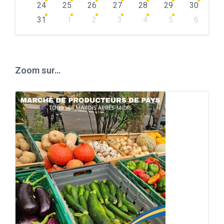
24
25
26
27
28
29
30
31
1
2
3
4
5
6
Back
to
calendar
days
Zoom sur…