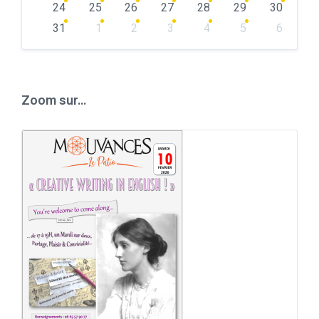
24
25
26
27
28
29
30
31
1
2
3
4
5
6
Back
to
calendar
days
Zoom sur…