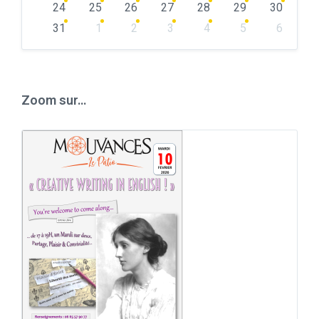
24
25
26
27
28
29
30
31
1
2
3
4
5
6
Back
to
calendar
days
Zoom sur…