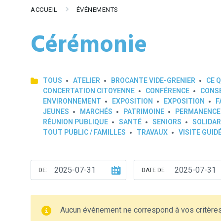
ACCUEIL
ÉVÉNEMENTS
Cérémonie
TOUS
ATELIER
BROCANTE VIDE-GRENIER
CE Q
CONCERTATION CITOYENNE
CONFÉRENCE
CONSE
ENVIRONNEMENT
EXPOSITION
EXPOSITION
F
JEUNES
MARCHÉS
PATRIMOINE
PERMANENCE
RÉUNION PUBLIQUE
SANTÉ
SENIORS
SOLIDAR
TOUT PUBLIC / FAMILLES
TRAVAUX
VISITE GUID
DE:
DATE DE :
Aucun événement ne correspond à vos critère