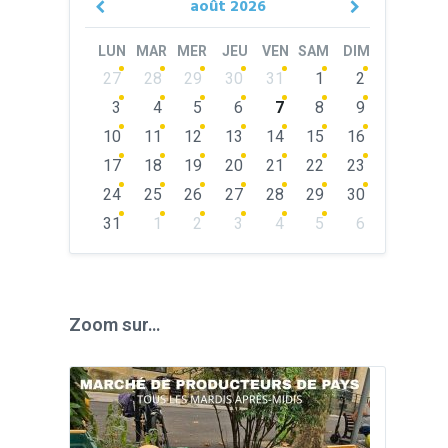
août
2026
Previous
Next
Month
Month
LUN
MAR
MER
JEU
VEN
SAM
DIM
Skip
27
28
29
30
31
1
2
calendar
days
3
4
5
6
7
8
9
10
11
12
13
14
15
16
17
18
19
20
21
22
23
24
25
26
27
28
29
30
31
1
2
3
4
5
6
Back
to
calendar
days
Zoom sur…