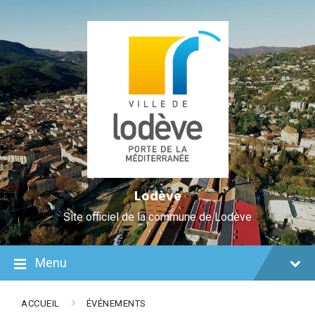
Skip
Aller
Plan
Skip
Skip
Skip
to
à
du
to
to
to
Content
la
site
content
main
footer
navigation
navigation
Lodève
Site officiel de la commune de Lodève
Menu
ACCUEIL
ÉVÉNEMENTS