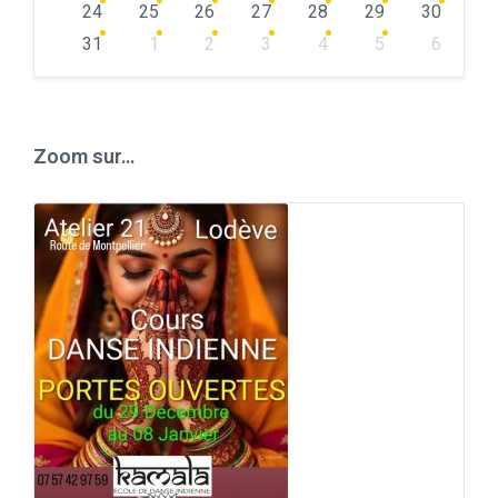
24
25
26
27
28
29
30
31
1
2
3
4
5
6
Back
to
calendar
days
Zoom sur…