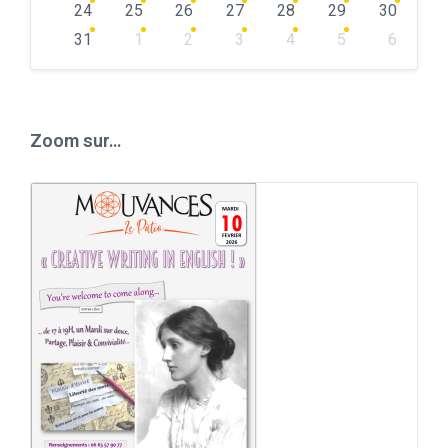
24
25
26
27
28
29
30
31
1
2
3
4
5
6
Back
to
calendar
days
Zoom sur…