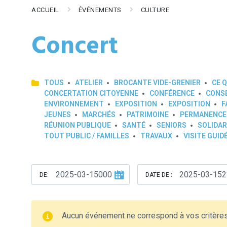
ACCUEIL
ÉVÉNEMENTS
CULTURE
Concert
TOUS
ATELIER
BROCANTE VIDE-GRENIER
CE Q
CONCERTATION CITOYENNE
CONFÉRENCE
CONSE
ENVIRONNEMENT
EXPOSITION
EXPOSITION
F
JEUNES
MARCHÉS
PATRIMOINE
PERMANENCE
RÉUNION PUBLIQUE
SANTÉ
SENIORS
SOLIDAR
TOUT PUBLIC / FAMILLES
TRAVAUX
VISITE GUID
DE:
DATE DE :
Aucun événement ne correspond à vos critère