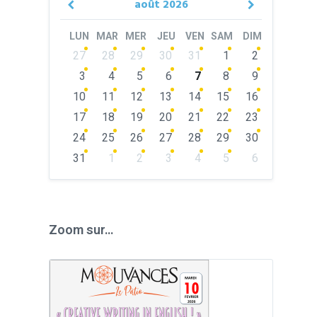
août
2026
Previous
Next
Month
Month
LUN
MAR
MER
JEU
VEN
SAM
DIM
Skip
27
28
29
30
31
1
2
calendar
days
3
4
5
6
7
8
9
10
11
12
13
14
15
16
17
18
19
20
21
22
23
24
25
26
27
28
29
30
31
1
2
3
4
5
6
Back
to
calendar
days
Zoom sur…