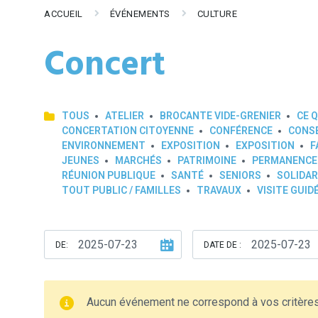
ACCUEIL
ÉVÉNEMENTS
CULTURE
Concert
TOUS
ATELIER
BROCANTE VIDE-GRENIER
CE Q
CONCERTATION CITOYENNE
CONFÉRENCE
CONSE
ENVIRONNEMENT
EXPOSITION
EXPOSITION
F
JEUNES
MARCHÉS
PATRIMOINE
PERMANENCE
RÉUNION PUBLIQUE
SANTÉ
SENIORS
SOLIDAR
TOUT PUBLIC / FAMILLES
TRAVAUX
VISITE GUID
DE:
DATE DE :
Aucun événement ne correspond à vos critère