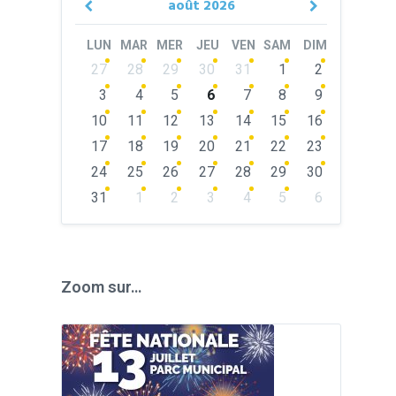
août
2026
Previous
Next
Month
Month
LUN
MAR
MER
JEU
VEN
SAM
DIM
Skip
27
28
29
30
31
1
2
calendar
days
3
4
5
6
7
8
9
10
11
12
13
14
15
16
17
18
19
20
21
22
23
24
25
26
27
28
29
30
31
1
2
3
4
5
6
Back
to
calendar
days
Zoom sur…