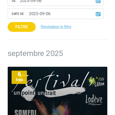
DE:
DATE DE :
FILTRE
Réinitialiser le filtre
septembre 2025
Plus
6
d'informations
Sep