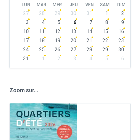
LUN
MAR
MER
JEU
VEN
SAM
DIM
Skip
27
28
29
30
31
1
2
calendar
days
3
4
5
6
7
8
9
10
11
12
13
14
15
16
17
18
19
20
21
22
23
24
25
26
27
28
29
30
31
1
2
3
4
5
6
Back
to
calendar
days
Zoom sur…