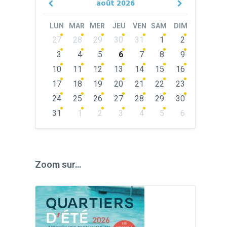
août
2026
Previous
Next
Month
Month
LUN
MAR
MER
JEU
VEN
SAM
DIM
Skip
27
28
29
30
31
1
2
calendar
days
3
4
5
6
7
8
9
10
11
12
13
14
15
16
17
18
19
20
21
22
23
24
25
26
27
28
29
30
31
1
2
3
4
5
6
Back
to
calendar
days
Zoom sur…