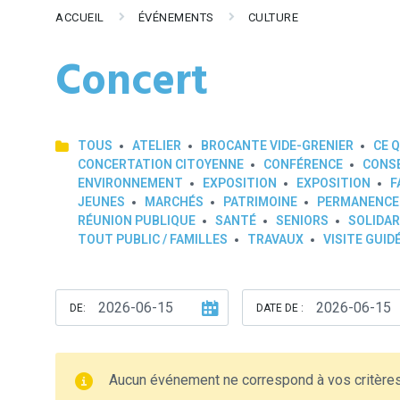
ACCUEIL
ÉVÉNEMENTS
CULTURE
Concert
TOUS
ATELIER
BROCANTE VIDE-GRENIER
CE Q
CONCERTATION CITOYENNE
CONFÉRENCE
CONSE
ENVIRONNEMENT
EXPOSITION
EXPOSITION
F
JEUNES
MARCHÉS
PATRIMOINE
PERMANENCE
RÉUNION PUBLIQUE
SANTÉ
SENIORS
SOLIDAR
TOUT PUBLIC / FAMILLES
TRAVAUX
VISITE GUID
DE:
DATE DE :
Aucun événement ne correspond à vos critère