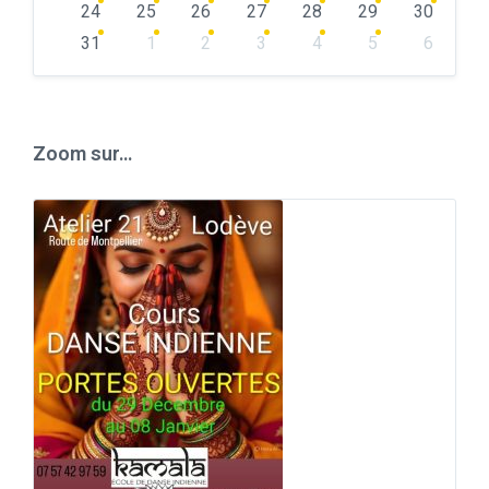
24
25
26
27
28
29
30
31
1
2
3
4
5
6
Back
to
calendar
days
Zoom sur…