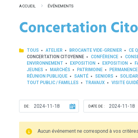
ACCUEIL
ÉVÉNEMENTS
Concertation Cit
TOUS
ATELIER
BROCANTE VIDE-GRENIER
CE Q
CONCERTATION CITOYENNE
CONFÉRENCE
CONSE
ENVIRONNEMENT
EXPOSITION
EXPOSITION
F
JEUNES
MARCHÉS
PATRIMOINE
PERMANENCE
RÉUNION PUBLIQUE
SANTÉ
SENIORS
SOLIDAR
TOUT PUBLIC / FAMILLES
TRAVAUX
VISITE GUID
DE:
DATE DE :
Aucun événement ne correspond à vos critère