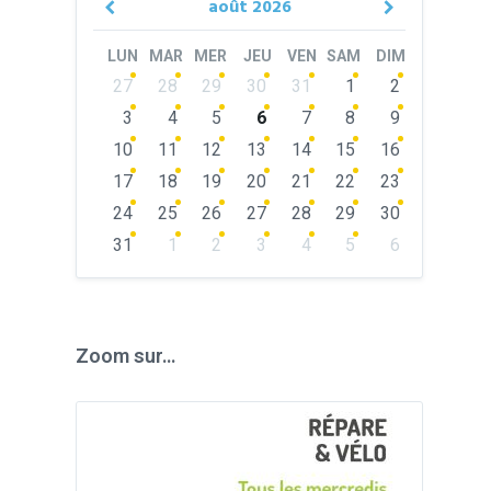
août
2026
Previous
Next
Month
Month
LUN
MAR
MER
JEU
VEN
SAM
DIM
Skip
27
28
29
30
31
1
2
calendar
days
3
4
5
6
7
8
9
10
11
12
13
14
15
16
17
18
19
20
21
22
23
24
25
26
27
28
29
30
31
1
2
3
4
5
6
Back
to
calendar
days
Zoom sur…