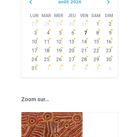
août
2026
Previous
Next
Month
Month
LUN
MAR
MER
JEU
VEN
SAM
DIM
Skip
27
28
29
30
31
1
2
calendar
days
3
4
5
6
7
8
9
10
11
12
13
14
15
16
17
18
19
20
21
22
23
24
25
26
27
28
29
30
31
1
2
3
4
5
6
Back
to
calendar
days
Zoom sur…