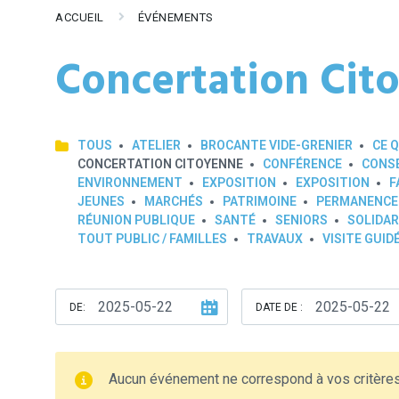
ACCUEIL
ÉVÉNEMENTS
Concertation Cit
TOUS
ATELIER
BROCANTE VIDE-GRENIER
CE Q
CONCERTATION CITOYENNE
CONFÉRENCE
CONSE
ENVIRONNEMENT
EXPOSITION
EXPOSITION
F
JEUNES
MARCHÉS
PATRIMOINE
PERMANENCE
RÉUNION PUBLIQUE
SANTÉ
SENIORS
SOLIDAR
TOUT PUBLIC / FAMILLES
TRAVAUX
VISITE GUID
DE:
DATE DE :
Aucun événement ne correspond à vos critère