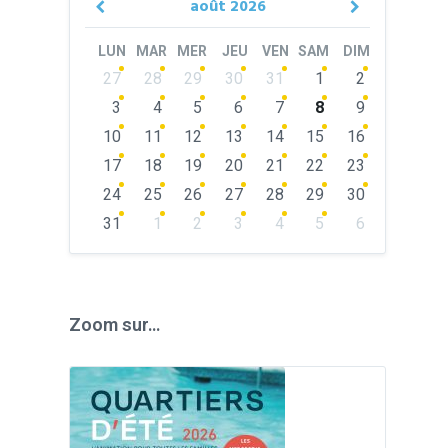
août
2026
Previous
Next
Month
Month
LUN
MAR
MER
JEU
VEN
SAM
DIM
Skip
27
28
29
30
31
1
2
calendar
days
3
4
5
6
7
8
9
10
11
12
13
14
15
16
17
18
19
20
21
22
23
24
25
26
27
28
29
30
31
1
2
3
4
5
6
Back
to
calendar
days
Zoom sur…