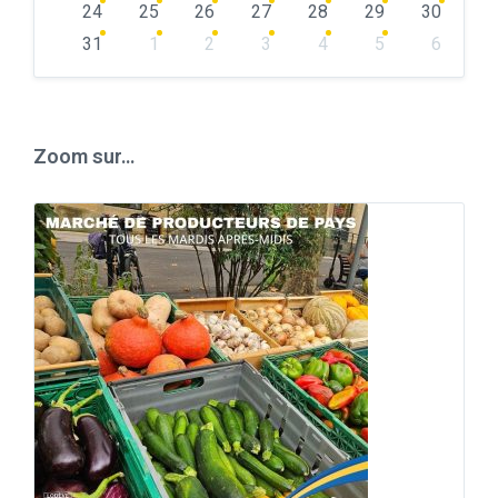
24
25
26
27
28
29
30
31
1
2
3
4
5
6
Back
to
calendar
days
Zoom sur…