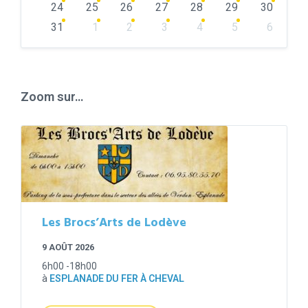
24
25
26
27
28
29
30
31
1
2
3
4
5
6
Back
to
calendar
days
Zoom sur…
Les Brocs’Arts de Lodève
9 AOÛT 2026
6h00 -18h00
à
ESPLANADE DU FER À CHEVAL