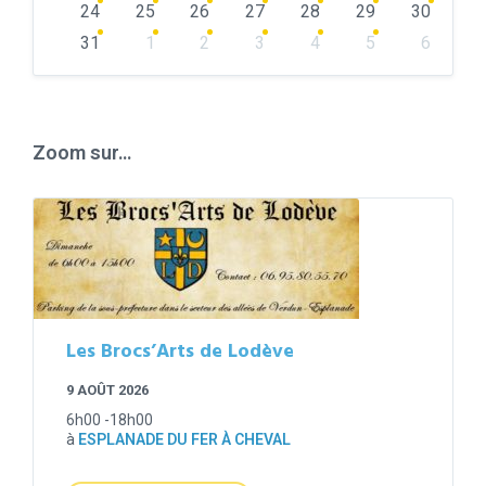
24
25
26
27
28
29
30
31
1
2
3
4
5
6
Back
to
calendar
days
Zoom sur…
Les Brocs’Arts de Lodève
9 AOÛT 2026
6h00 -18h00
à
ESPLANADE DU FER À CHEVAL